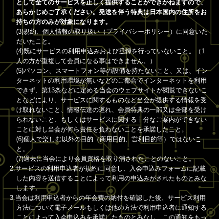
として全てのサービスを正しく提供することができかねますので、
あらかじめご了承ください。発送を伴う特典は日本国内の住所をお
持ちの方のみが対象になります。
(3)規約、個人情報の取り扱い（プライバシーポリシー）に同意いた
だいたこと。
(4)既にサービスの利用申込みおよび登録を行っていないこと。（1
人の方が重複して会員になる事はできません。）
(5)パソコン、スマートフォン等の設備を持たないこと、又は、イン
ターネットの利用環境が無いなどのご都合でインターネットを利用
できず、第13条などに定める当会のウェブサイトが閲覧できないこ
となどにより、サービスに関するものなど当会が提供する情報を受
け取れないこと、情報伝達の遅れ、会員特典の一部又は全部を受け
られないこと、もしくはサービスに関する十分なご案内ができない
ことに対し当会が何ら責任を負わないことを承諾したこと。
(6)個人で楽しむ以外の目的（商用目的、営利目的等）ではないこ
と。
(7)過去に当会により会員資格を取り消されたことのないこと。
2.サービスの利用申込者が規約に同意し、入会申込みフォームに記載
した内容を送信することによって利用の申込みがされたものとみな
します。
3.当会は利用申込者からの年会費の納付を確認した後、サービス利用
方法について電子メールもしくは他の方法で利用申込者に通知する
ことによって入会申込みを承諾したものとみなし、この通知をもっ