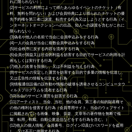
れに限られない）。
(2)サービスの利用によって得たあらゆるイベントのチケット（有
料、無料を問わない）および会員特典により得られたチケットの優
先予約権を第三者に譲渡、転売する行為又はしようとする行為（イ
ンターネットオークションへの出品、知人への譲渡を含むがこれに
限られない）。
(3)偽名や他人の名前で当会に会員申込みをする行為
(4)一人の会員が当会に複数会員申込みをする行為
(5)社会秩序に反する内容を流布する行為
(6)会員が国益又は社会的利益を妨害する目的でサービスの利用を計
画もしくは実行する行為
(7)他人の名誉を毀損し、又は不利益を与える行為
(8)サービスの安定した運営を妨害する目的で多量の情報を伝送し、
又は広告性の情報を伝送する行為
(9)情報通信設備の誤作動や情報の破壊を誘発させるコンピュータウ
ィルスプログラムを流布する行為
(10)当会のサービス運営を妨害する行為
(11)アーティスト、当会、当社、他の会員、第三者の知的財産権そ
の他の権利を侵害する行為（会員専用サイト、当会のウェブサイト
に掲載されている画像、映像、音楽、文章等の著作物を無断で複
製、転用、転載、自動公衆送信などをする行為を含む。）
(12)他人の個人情報、会員番号、ログインID及びパスワードを盗用
し、又は不正に使用する行為