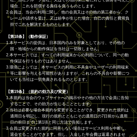
場合、これを賠償する責任を負うものとします。
2.会員は、当会の利用に関し、他の会員又はその他の第三者から、ク
レームや請求を受け、又は紛争が生じた場合、自己の責任と費用負
担でこれを解決するものとします。
【第18条】（動作保証）
1.本サービスの提供は、日本国内のみを対象としており、その他の
国・地域からの動作保証を当社は一切致しません。
2.本サービスでは、すべての利用端末からの利用について、同一の動
作保証を行うものではありません。
3.環境によっては、本サービスの利用に不具合やユーザーの利用端末
等に影響を与える可能性がありますが、これらの不具合や影響につ
いても当社は一切免責されるものとします。
【第19条】（規約の効力及び変更）
1.本規約は当会のウェブサイトへの掲示やその他の方法で会員に告知
することで、その効力が生じることとします。
2.当社は必要な場合本規約を変更することができ、変更された規約は
適用日を明記し、現行の規約とともにその適用日の7日前から適用
日の前日までに第1項と同じ方法で告知します。
3.会員は変更された規約に同意しない場合はサービス利用を中断し、
退会することができます。但し、入金した年会費は返還されませ