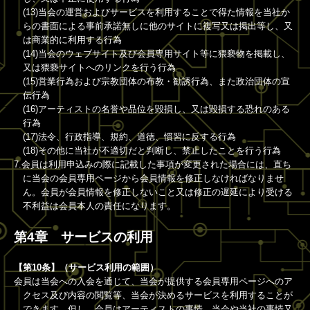
(13)当会の運営およびサービスを利用することで得た情報を当社か
らの書面による事前承諾無しに他のサイトに複写又は掲出等し、又
は商業的に利用する行為
(14)当会のウェブサイト及び会員専用サイト等に猥褻物を掲載し、
又は猥褻サイトへのリンクを行う行為
(15)営業行為および宗教団体の布教・勧誘行為、また政治団体の宣
伝行為
(16)アーティストの名誉や品位を毀損し、又は毀損する恐れのある
行為
(17)法令、行政指導、規約、道徳、慣習に反する行為
(18)その他に当社が不適切だと判断し、禁止したことを行う行為
7.会員は利用申込みの際に記載した事項が変更された場合には、直ち
に当会の会員専用ページから会員情報を修正しなければなりませ
ん。会員が会員情報を修正しないこと又は修正の遅延により受ける
不利益は会員本人の責任になります。
第4章 サービスの利用
【第10条】（サービス利用の範囲）
会員は当会への入会を通じて、当会が提供する会員専用ページへのア
クセス及び内容の閲覧等、当会が決めるサービスを利用することが
できます。但し、会員はアーティストの事情、当会や当社の事情又