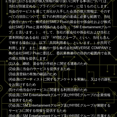
1.当会における会員の個人情報の取り扱いに関する事項については、
当社が別途定める「プライバシーポリシー」に従うものとします。
当会のサービスを通じて当社が入手した会員の個人情報は、そのす
べての項目について、以下の利用目的の達成に必要な範囲で、当社
の責任において、株式会社SMEJ Plusの親会社や孫会社および株式
会社SMEJ Plusと資本関係のある会社（「SM Entertainmentグルー
プ」と言います。）、そして、当社の親会社や孫会社および当社と
資本関係のある会社（以下「HYBEグループ」といい、当社も含ん
で称する場合には、以下「共同利用者ら」といいます。）が共同で
利用します。また、業務の一部を株式会社WEVERSE COMPANYと
株式会社SMEJ Plusに委託し、委託業務遂行の目的の範囲内で会員
の個人情報を提供します。
(1)入会、継続、退会等の手続きに関する連絡のため
(2)会員に当会のサービスを提供するため
(3)会員登録の有無の確認のため
(4)会員にアーティストに関するアンケートを実施し、又はその謝礼
をお届けするため
(5)その他当会のサービスに関連する利用目的のため
(6)会員にSM Entertainmentグループ及びHYBEグループの企業情報
を提供するため
(7)会員にSM Entertainmentグループ及びHYBEグループが展開する
サービスに関する情報を提供するため
(8)会員にSM Entertainmentグループ及びHYBEグループに所属する