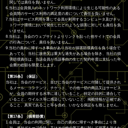
関しては責任を負いません。
6.当社は会員個人のネットワーク利用環境により生じる可能性のある
会員間のサービス利用の満足度の差について責任を負いません。
7.当社はサービス利用を通じて会員が利用するコンピュータ及びネッ
トワーク環境において発生したどのような損害に対しても責任を負
いません。
8.当社は、当会のウェブサイトよりリンクを貼った他サイトでの会員
の行為について、責任を負いません。
9.当社の責めに帰すべき事由があり当社が損害賠償責任を負う場合で
あっても、当社に故意又は重大な過失がある場合を除き、当社の損
害賠償責任は、当該会員が当該事由の生じた契約年度に支払った年
会費の総額を限度とします。
【第16条】（保証）
当社は、当会のサービス、並びに当会のサービスに付随して提供され
るメール、コンテンツ、チケット、その他一切の商品又はサービス
が、会員の期待する水準に達していること、特定の目的に適合して
いること、ウイルス等に感染していないこと、掲載情報が正確であ
ること、真実であること等を含め、いかなる保証をも致しません。
【第17条】（損害賠償）
1.会員は、当会の利用に関し、自己の責めに帰すべき事由により当
社、当社グループ会社、又はその他の第三者に対して損害を与えた