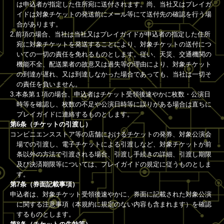
は申込者が指定した住所宛に送付されます。尚、当社又はプレイガ
イドは対象チケットの発送前にメール等にて送付先の確認を行う場
合があります。
2.前項の場合、当社は当社又はプレイガイドが申込者の指定した住所
宛に対象チケットを発送することにより、対象チケットの送付につ
いての一切の責任を免れるものとします。従い、天災、交通機関の
機能不全、配送業者の故意又は過失等の理由により、対象チケット
の到達が遅れ、又は到達しなかった場合であっても、当社は一切そ
の責任を負いません。
3.本条第１項の場合、申込者はチケット受領後速やかに枚数・公演日
時等を確認し、枚数の不足や公演日時等に誤りがある場合は直ちに
プレイガイドに連絡するものとします。
第6条（チケットの引渡し）
コンビニエンスストア等の店舗におけるチケットの発券、対象公演会
場での引渡し、電子チケットによる引渡しなど、対象チケットが前
条以外の方法で引渡される場合、引渡し手続きの詳細、引渡し期限
及び決済期限等については、プレイガイドの規定に従うものとしま
す。
第7条（券面記載事項）
申込者は、対象チケット受領後速やかに、券面に記載された対象公演
に関する注意事項（本規約に規定のない内容も含まれます）を確認
するものとします。