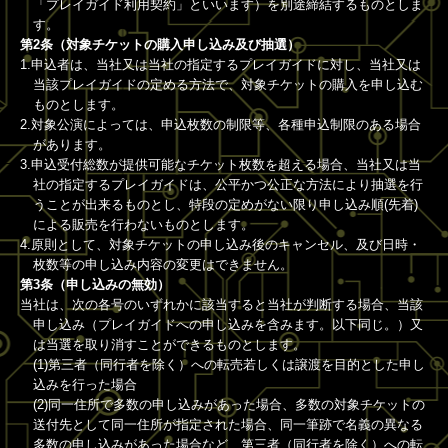
「プレイガイド利用契約」といいます）を別途締結するものとしま
す。
第2条（対象チケットの購入申し込み及び抽選）
1.申込者は、当社又は当社の指定するプレイガイドに対し、当社又は
当該プレイガイドの定める方法で、対象チケットの購入を申し込む
ものとします。
2.対象公演によっては、申込枚数の制限等、各種申込制限のある場合
があります。
3.申込受付総数が提供可能なチケット枚数を超える場合、当社又は当
社の指定するプレイガイドは、公平かつ公正な方法により抽選を行
うことが出来るものとし、特段の定めがない限り申し込み順(先着)
による販売を行わないものとします。
4.原則として、対象チケットの申し込み後のキャンセル、及び日時・
枚数等の申し込み内容の変更はできません。
第3条（申し込みの無効）
当社は、次の各号のいずれかに該当すると当社が判断する場合、当該
申し込み（プレイガイドへの申し込みを含みます。以下同じ。）又
は当選を取り消すことができるものとします。
(1)第三者（同行者を除く）への転売若しくは譲渡を目的とした申し
込みを行った場合
(2)同一住所で多数の申し込みがあった場合、多数の対象チケットの
送付先として同一住所が指定された場合、同一筆跡で名義の異なる
多数の申し込みがあった場合など、第三者（同行者を除く）への転