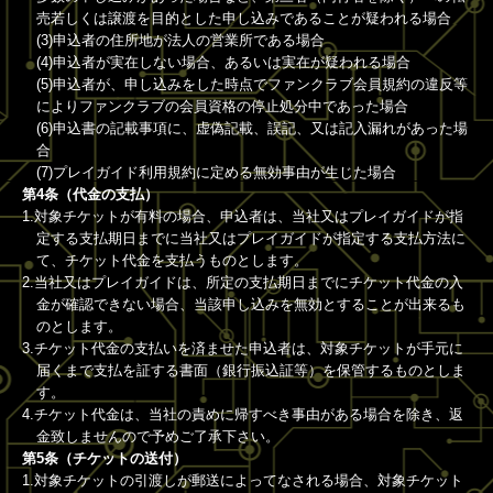
売若しくは譲渡を目的とした申し込みであることが疑われる場合
(3)申込者の住所地が法人の営業所である場合
(4)申込者が実在しない場合、あるいは実在が疑われる場合
(5)申込者が、申し込みをした時点でファンクラブ会員規約の違反等
によりファンクラブの会員資格の停止処分中であった場合
(6)申込書の記載事項に、虚偽記載、誤記、又は記入漏れがあった場
合
(7)プレイガイド利用規約に定める無効事由が生じた場合
第4条（代金の支払）
1.対象チケットが有料の場合、申込者は、当社又はプレイガイドが指
定する支払期日までに当社又はプレイガイドが指定する支払方法に
て、チケット代金を支払うものとします。
2.当社又はプレイガイドは、所定の支払期日までにチケット代金の入
金が確認できない場合、当該申し込みを無効とすることが出来るも
のとします。
3.チケット代金の支払いを済ませた申込者は、対象チケットが手元に
届くまで支払を証する書面（銀行振込証等）を保管するものとしま
す。
4.チケット代金は、当社の責めに帰すべき事由がある場合を除き、返
金致しませんので予めご了承下さい。
第5条（チケットの送付）
1.対象チケットの引渡しが郵送によってなされる場合、対象チケット