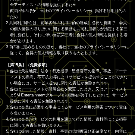
全アーティストの情報を提供するため
(9)前8号のほか、当社のプライバシーポリシーに掲げる利用目的の
ため
2.共同利用者らは、前項各号の利用目的の達成に必要な範囲で、会員
の個人情報の取り扱いに関する業務を共同利用者らが指定する第三
者に委任し、それに伴い当該第三者に会員の個人情報を提供する場
合があります。
3.前2項に定めるもののほか、当社は、当社のプライバシーポリシーに
従って、会員の個人情報を取り扱うものとします。
【第15条】（免責条項）
1.当社は天災地変、法令・行政指導・監督官庁の指導、事故、アーテ
ィストの疾病、不可抗力等によりサービスを提供することができな
い場合には、サービス提供に関する責任が免除されます。
2.当社はアーティストが所属会社を変更したとき、又はアーティスト
とSM Entertainmentグループとの契約が終了したときは、サービス
提供に関する責任を免除されます。
3.当社は会員に起因する事由によるサービス利用の障害について責任
を負いません。
4.当社は会員がサービスの利用を通じて得た情報、資料等による損害
に関しても責任を負いません。
5.当社は提供した情報、資料、事実の信頼度及び正確度など、内容に