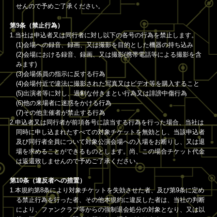
せんので予めご了承ください。
第9条（禁止行為）
1.当社は申込者又は同行者に対し以下の各号の行為を禁止します。
(1)会場への録音、録画、又は撮影を目的とした機器の持ち込み
(2)会場における録音、録画、又は撮影(携帯電話等による撮影を含
みます)
(3)会場係員の指示に反する行為
(4)会場付近で違法に撮影された写真又はビデオ等を購入すること
(5)出演者等に対し、過剰な付きまとい行為又は誹謗中傷行為
(6)他の来場者に迷惑をかける行為
(7)その他主催者が禁止する行為
2.申込者又は同行者が前項各号に該当する行為を行った場合、当社は
同時に申し込まれたすべての対象チケットを無効とし、当該申込者
及び同行者全員について対象公演会場への入場をお断りし、又は退
場を求めることができるものとします。尚、この場合チケット代金
は返還致しませんので予めご了承ください。
第10条（違反者への措置）
1.本規約第8条により対象チケットを失効させた者、及び第9条に定め
る禁止行為を行った者、その他本規約に違反した者は、当社の判断
により、ファンクラブ等からの強制退会処分の対象となり、又は以