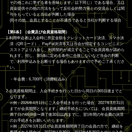
その他これに準ずる者を意味します。以下同じ）である場合、又は
資金提供その他の方法をもって反社会的勢力等との交流もしくは関
与をもっていると当社が判断した場合
(8)その他、会員とすることが不適当であると当社が判断する場合
【第6条】（会費及び会員資格期間）
1.利用申込者は入会時に所定金額をクレジットカード決済、スマホ決
済（QRコード）、PayPal決済等又は当会が指定するコンビニエン
スストアより入金し、利用契約が成立することで会員資格が認めら
れます。但し、第5条に定める条件に合致しないなど当会の判断
で、利用申込みをお断りする場合もありますので予めご了承くださ
い。
・年会費：6,700円（消費税込み）
2.会員資格期間は、入会手続きを行った日から同日の365日後までと
なります。
※例：2026年4月1日にご入会手続きを行った場合、2027年3月31日
までが会員期間となります。継続手続きについては、会員資格期間
満了日の60日前〜満了後30日以内までに、翌1年間の年会費の決済
のお手続きをお願いいたします。
※例：2027年3月31日が会員資格期間満了日の会員の方で、継続を