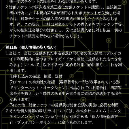
後一切のチケットの販売を行わない場合があります。
2.対象チケットの購入者が第三者に対象チケットを譲渡し、当該第三
者の行為により本規約第8条が適用され対象チケットが失効した場
合は、対象チケットの購入者が本規約に違反したものとみなしま
す。尚、この場合、当社は対象チケットの購入者をファンクラブ等
からの強制退会処分の対象とし、又は当該購入者に対し以後一切の
チケットの販売を行わない場合があります。
第11条（個人情報の取り扱い）
1.当社は、当社に提供された申込者及び同行者の個人情報（プレイガ
イド利用契約に基づきプレイガイドから当社に提供されたものを含
みます）について、以下の各号に定める利用目的に限り、これを利
用します。
(1)申し込みの確認、抽選、送付
(2)チケットの有効性の確認 (客席番号の一部が表示されている形
でインターネット・オークションに出品されている場合は、当該客
席番号を購入した可能性のある申込者全員に確認の連絡をする場合
があります)
(3)その他、対象チケットの提供及び対象公演の実施に必要な利用
2.その他個人情報の取り扱いについては、株式会社エスエム・エンタ
テインメント・ジャパン及び当社が別途定める「個人情報保護方
針・プライバシーポリシー」に従うものとします。