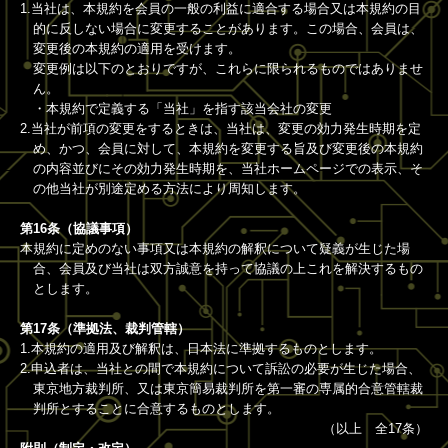
1.当社は、本規約を会員の一般の利益に適合する場合又は本規約の目
的に反しない場合に変更することがあります。この場合、会員は、
変更後の本規約の適用を受けます。
変更例は以下のとおりですが、これらに限られるものではありませ
ん。
・本規約で定義する「当社」を指す該当会社の変更
2.当社が前項の変更をするときは、当社は、変更の効力発生時期を定
め、かつ、会員に対して、本規約を変更する旨及び変更後の本規約
の内容並びにその効力発生時期を、当社ホームページでの表示、そ
の他当社が別途定める方法により周知します。
第16条（協議事項）
本規約に定めのない事項又は本規約の解釈について疑義が生じた場
合、会員及び当社は双方誠意を持って協議の上これを解決するもの
とします。
第17条（準拠法、裁判管轄）
1.本規約の適用及び解釈は、日本法に準拠するものとします。
2.申込者は、当社との間で本規約について訴訟の必要が生じた場合、
東京地方裁判所、又は東京簡易裁判所を第一審の専属的合意管轄裁
判所とすることに合意するものとします。
（以上 全17条）