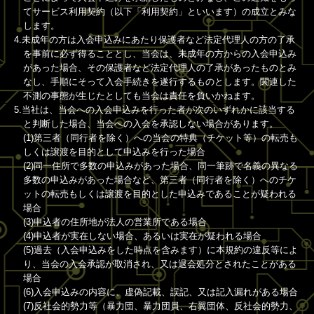
てサービス利用契約（以下「利用契約」といいます）の成立とみな
します。
4.未成年の方は入会申込みにあたり保護者など法定代理人の方の了承
を事前に必ず得ることとし、当会は、未成年の方からの入会申込み
があった場合、その保護者など法定代理人の了承があったものとみ
なし、手順にそって入会手続きを遂行するものとします。関連した
不測の事態が生じたとしても当会は責任を負いかねます。
5.当社は、当会への入会申込みを行った者が次のいずれかに該当する
と判断した場合、当会への入会を承認しない場合があります。
(1)第三者（同行者を除く）への当会の特典（チケット等）の転売も
しくは譲渡を目的として申込みを行った場合
(2)同一住所で多数の申込みがあった場合、同一筆跡で名義の異なる
多数の申込みがあった場合など、第三者（同行者を除く）へのチケ
ットの転売もしくは譲渡を目的とした申込みであることが疑われる
場合
(3)申込者の住所地が法人の営業所である場合
(4)申込者が実在しない場合、あるいは実在が疑われる場合
(5)過去（入会申込みをした時点を含みます）に本規約の違反等によ
り、当会の入会承認が取消され、又は退会処分とされたことがある
場合
(6)入会申込みの内容に、虚偽記載、誤記、又は記入漏れがある場合
(7)反社会的勢力等（暴力団、暴力団員、右翼団体、反社会的勢力、