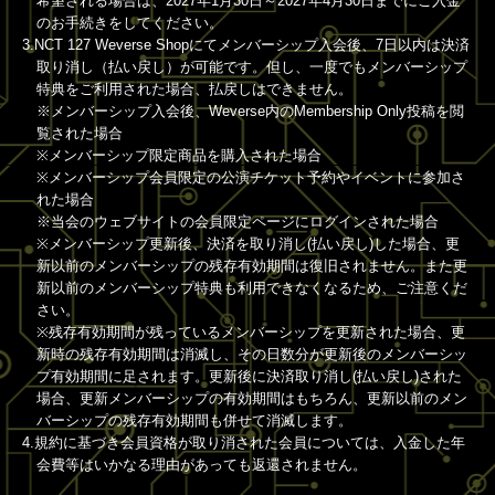
希望される場合は、2027年1月30日～2027年4月30日までにご入金
のお手続きをしてください。
3.NCT 127 Weverse Shopにてメンバーシップ入会後、7日以内は決済
取り消し（払い戻し）が可能です。但し、一度でもメンバーシップ
特典をご利用された場合、払戻しはできません。
※メンバーシップ入会後、Weverse内のMembership Only投稿を閲
覧された場合
※メンバーシップ限定商品を購入された場合
※メンバーシップ会員限定の公演チケット予約やイベントに参加さ
れた場合
※当会のウェブサイトの会員限定ページにログインされた場合
※メンバーシップ更新後、決済を取り消し(払い戻し)した場合、更
新以前のメンバーシップの残存有効期間は復旧されません。また更
新以前のメンバーシップ特典も利用できなくなるため、ご注意くだ
さい。
※残存有効期間が残っているメンバーシップを更新された場合、更
新時の残存有効期間は消滅し、その日数分が更新後のメンバーシッ
プ有効期間に足されます。更新後に決済取り消し(払い戻し)された
場合、更新メンバーシップの有効期間はもちろん、更新以前のメン
バーシップの残存有効期間も併せて消滅します。
4.規約に基づき会員資格が取り消された会員については、入金した年
会費等はいかなる理由があっても返還されません。