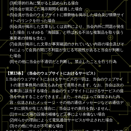
(3)犯罪的行為に繋がると認められる場合
(4)当会が規定した掲示期間を超過した場合
(5)会員が当会のウェブサイトに猥褻物を掲示した場合及び猥褻サイ
トへのリンクを行った場合
(6)会員が掲示した文章もしくは資料により、当会内外に問題が発生
した場合（いわゆる「海賊版」と呼ばれる不法な複製品を取り扱う
事業者の情報を含む）
(7)会員が掲示した文章が事実確認のされていない内容の場合及びそ
れによって会員の間に不利益が生じる可能性があると当会が判断し
た場合
(8)その他に当会が不適切だと判断し、禁止したことを行う行為
【第13条】（当会のウェブサイトにおけるサービス）
1.当会のウェブサイトにおけるサービスの一切は、当会のウェブサイ
トの運営事務局の規定もあわせて適用されます。なお、当会は次の
各事項に該当する場合、当会のウェブサイトにおけるサービスの提
供を中止することができます。また、それによって保管された内
容・伝送されたメッセージ・その他の通信メッセージなどの通信デ
ータに損失が生じた場合に、当会はその責任を負いません。
(1)サービス用の設備の補修など工事により余儀ない場合
(2)何らかの理由によって電気通信サービスが中止された場合
(3)その他に中止が不可避な場合