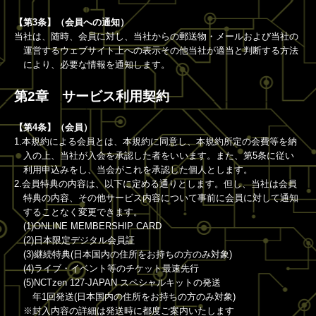
【第3条】（会員への通知）
当社は、随時、会員に対し、当社からの郵送物・メールおよび当社の
運営するウェブサイト上への表示その他当社が適当と判断する方法
により、必要な情報を通知します。
第2章 サービス利用契約
【第4条】（会員）
1.本規約による会員とは、本規約に同意し、本規約所定の会費等を納
入の上、当社が入会を承認した者をいいます。また、第5条に従い
利用申込みをし、当会がこれを承認した個人とします。
2.会員特典の内容は、以下に定める通りとします。但し、当社は会員
特典の内容、その他サービス内容について事前に会員に対して通知
することなく変更できます。
(1)ONLINE MEMBERSHIP CARD
(2)日本限定デジタル会員証
(3)継続特典(日本国内の住所をお持ちの方のみ対象)
(4)ライブ・イベント等のチケット最速先行
(5)NCTzen 127-JAPAN スペシャルキットの発送
年1回発送(日本国内の住所をお持ちの方のみ対象)
※封入内容の詳細は発送時に都度ご案内いたします