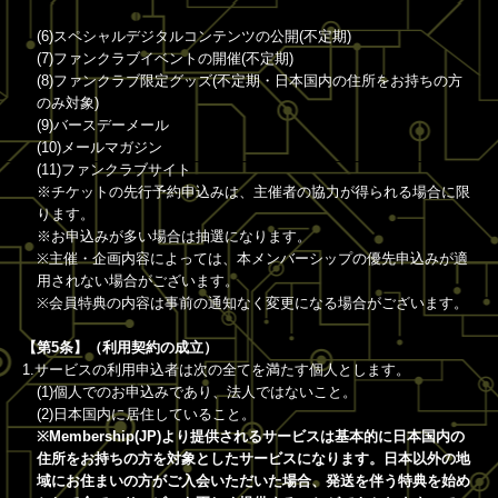
(6)スペシャルデジタルコンテンツの公開(不定期)
(7)ファンクラブイベントの開催(不定期)
(8)ファンクラブ限定グッズ(不定期・日本国内の住所をお持ちの方
のみ対象)
(9)バースデーメール
(10)メールマガジン
(11)ファンクラブサイト
※チケットの先行予約申込みは、主催者の協力が得られる場合に限
ります。
※お申込みが多い場合は抽選になります。
※主催・企画内容によっては、本メンバーシップの優先申込みが適
用されない場合がございます。
※会員特典の内容は事前の通知なく変更になる場合がございます。
【第5条】（利用契約の成立）
1.サービスの利用申込者は次の全てを満たす個人とします。
(1)個人でのお申込みであり、法人ではないこと。
(2)日本国内に居住していること。
※Membership(JP)より提供されるサービスは基本的に日本国内の
住所をお持ちの方を対象としたサービスになります。日本以外の地
域にお住まいの方がご入会いただいた場合、発送を伴う特典を始め