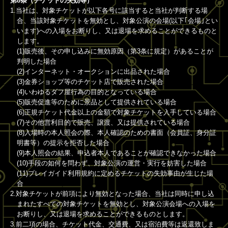
第8条（チケットの失効等）
1.当社は、対象チケットが以下各号に該当すると当社が判断する場
合、当該対象チケットを無効とし、対象公演の会場(以下｢会場｣とい
います)への入場をお断りし、又は退場を求めることができるものと
します。
(1)販売後、その申し込みに無効原因（第3条に規定）があることが
判明した場合
(2)インターネット・オークションに出品された場合
(3)金券ショップ等のチケット店で販売された場合
(4)いわゆるダフ屋行為の目的となっている場合
(5)販売促進等のために景品として提供されている場合
(6)正規チケット代金以上の金額で対象チケットを入手している場合
(7)その他営利目的で販売、譲渡、又は提供されている場合
(8)入場時の本人照会の際、本人確認のための書面（会員証、身分証
明書等）の提示を拒否した場合
(9)本人照会の結果、申込者本人であることが確認できなかった場合
(10)手段の如何を問わず、対象公演の運営・実行を妨害した場合
(11)プレイガイド利用規約に定めるチケットの失効事由が生じた場
合
2.対象チケットが前項により無効となった場合、当社は同時に申し込
まれたすべての対象チケットを無効とし、対象公演会場への入場を
お断りし、又は退場を求めることができるものとします。
3.前二項の場合、チケット代金、交通費、又は宿泊費等は返還致しま