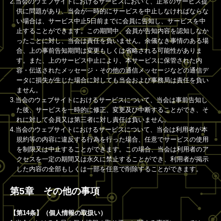
2.当会のウェブサイトにおけるサービスにおいて、正常のサービス提
供に問題があり、当会が一時的にサービスを中止しなければならな
い場合は、サービス中止5日前までに会員に告知し、サービスを中
止することができます。この期間中、会員が告知内容を認知しなか
ったことに対し、当会は責任を負いません。余儀なき事情のある場
合、上の事前告知期間は変更もしくは省略される可能性がありま
す。また、上のサービス中止により、本サービスに保管された内
容・伝送されたメッセージ・その他の通信メッセージなどの通信デ
ータに損失が生じた場合に対しても当会および事務局は責任を負い
ません。
3.当会のウェブサイトにおけるサービスについて、当会は事前告知し
た後、サービスを一時的に修正、変更及び中断することができ、そ
れに対して会員又は第三者に対し責任は負いません。
4.当会のウェブサイトにおけるサービスについて、当会は利用者が本
規約等の内容に違反する行為を行った場合、任意でサービスの使用
を制限又は中止することができます。この場合、当会は利用者のア
クセスを一定の期間又は永久に禁止することができ、利用者が掲示
した内容の全部もしくは一部を任意で削除することができます。
第5章 その他の事項
【第14条】（個人情報の取扱い）