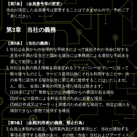
【第7条】（会員番号等の変更）
当会が決定した会員番号は変更することはできませんので、予めご了
承ください。
第3章 当社の義務
【第8条】（当社の義務）
1.当社は会員からの合理的な手続きによって提起された当会に対する
意見や不満が妥当だと認める場合には事務局による適切な手続きを
通じて処理します。
2.当社は会員の個人情報を別途定めるプライバシーポリシーに従って
取り扱うものとし、サービス提供以外にそれを利用することや、次
の各号に該当する場合以外に第三者に提供することはいたしませ
ん。但し、会員に事前の同意を得た場合は除きます。
(1)法令により、警察などの公的機関からの要請がある場合
(2)サービス提供による料金清算のために必要な場合
(3)統計作成又はマーケット調査のため必要な場合で、特定の個人を
識別できない形態で提供する場合
【第9条】（会員(利用者)の義務、禁止行為）
1.会員は本規約の規定、利用案内及び注意事項など、当社が通知する
事項を遵守する義務があり、その他、当会、当社およびアーティス