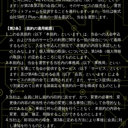
ます）が第2条第2項の会員に対し、そのサービスの販売をし、運営
プラットフォームを提供することを遂行します。また、当社は株式
会社SMEJ Plusへ業務の一部を委託し、当会を運営します。
【第2条】（規約の適用範囲）
1.この会員規約（以下「本規約」といいます）は、当会への入会申込
み、および当会のサービスの利用に関する一切の場合について適用
するものとし、入会を申込んだ時点で、本規約の内容を承諾したも
のとみなします。個人情報の取扱いについては、第14条（個人情報
の取扱い）の定めるところに従うものとします。
2.本規約は、当会を運営する当社内の事務局（以下「事務局」といい
ます）を通じて当会が提供するサービス（以下「サービス」といい
ます）及び第4条に定める会員（以下「会員」といいます）による
サービスの利用の全てに適用されます。また、サービス提供にあた
り別途定めて公表する諸規定も本規約の一部を構成するものとしま
す。
3.当社は、会員に対し規約の目的に反せず、かつ、変更の必要性、変
更後の内容の相当性その他の変更に係る事情に照らして合理的なも
のであるとき、事前に何らの通知を行うことなく、本規約の内容を
変更、追加、修正、削除することができるものとします。
4.当社は、前項以外の場合、第3条に定める方法により事後に会員に対
し通知を行うものとします。