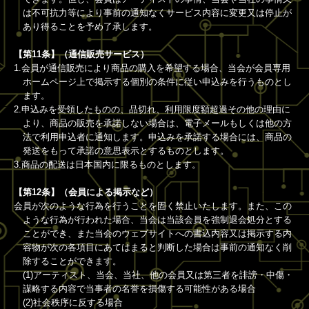
は不可抗力等により事前の通知なくサービス内容に変更又は停止が
あり得ることを予め了承します。
【第11条】（通信販売サービス）
1.会員が通信販売により商品の購入を希望する場合、当会が会員専用
ホームページ上で掲示する個別の条件に従い申込みを行うものとし
ます。
2.申込みを受領したものの、品切れ、利用限度額超過その他の理由に
より、商品の販売を承諾しない場合は、電子メールもしくは他の方
法で利用申込者に通知します。申込みを承諾する場合には、商品の
発送をもって承諾の意思表示とするものとします。
3.商品の配送は日本国内に限るものとします。
【第12条】（会員による掲示など）
会員が次のような行為を行うことを固く禁止いたします。また、この
ような行為が行われた場合、当会は当該会員を強制退会処分とする
ことができ、また当会のウェブサイトへの書込内容又は掲示する内
容物が次の各項目にあてはまると判断した場合は事前の通知なく削
除することができます。
(1)アーティスト、当会、当社、他の会員又は第三者を誹謗・中傷・
謀略する内容で当事者の名誉を損傷する可能性がある場合
(2)社会秩序に反する場合