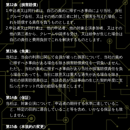
第12条（損害賠償）
1.申込者又は同行者は、自己の責めに帰すべき事由により当社、当社
グループ会社、又はその他の第三者に対して損害を与えた場合、こ
れを賠償する責任を負うものとします。
2.申込者又は同行者は、他の申込者、他の対象公演参加者、又はその
他の第三者から、クレームや請求を受け、又は紛争が生じた場合は
自己の責任と費用負担でこれを解決するものとします。
第13条（免責）
当社は、当会の利用に関して会員が被った損害について、当社の責め
に帰すべき事由がある場合を除き損害賠償責任を一切負いません。
ただし、当社の責めに帰すべき事由があり当社が損害賠償責任を負
う場合であっても、当社に故意又は重大な過失がある場合を除き、
当社の損害賠償責任は、当該会員が当該事由の生じた契約年度に支
払ったチケット代金の総額を限度とします。
第14条（保証）
当社は、対象公演について、申込者の期待する水準に達しているこ
と、特定の目的に適合していること等を含め、いかなる保証をも致
しません。
第15条（本規約の変更）