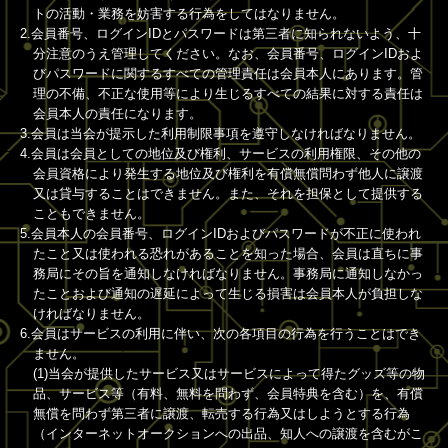
トの活動・業務を妨害する行為をしてはなりません。
2.会員番号、ログインIDとパスワードは第三者に知られないよう、十
分注意のうえ管理してください。なお、会員番号、ログインIDおよ
びパスワードに関するすべての管理責任は会員本人にあります。管
理の不備、不正な使用等により生じるすべての結果に対する責任は
会員本人の責任になります。
3.会員は当会が提示した利用制限事項を遵守しなければなりません。
4.会員は会員としての地位及び権利、サービスの利用権限、その他の
会員資格により発生する地位及び権利を有償無償問わず他人に譲渡
又は貸与することはできません。また、それを担保として提供する
こともできません。
5.会員本人の会員番号、ログインIDおよびパスワードが不正に使われ
たこと又は使われる恐れがあることを知った場合、会員は直ちに事
務局にその旨を通知しなければなりません。事務局に通知しなかっ
たことおよび通知の遅延によって生じる損害は会員本人が負担しな
ければなりません。
6.会員はサービスの利用に伴い、次の各項目の行為を行うことはでき
ません。
(1)当会が提供したサービス又はサービスによって得たグッズ等の物
品、サービス等（有料、無料を問わず、会員特典を含む）を、有償
無償を問わず第三者に譲渡、転売する行為又はしようとする行為
（インターネットオークションへの出品、知人への譲渡を含むがこ