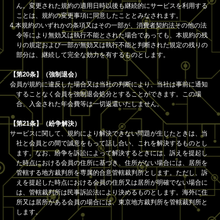
ん。変更された規約の適用日時以後も継続的にサービスを利用する
ことは、規約の変更事項に同意したこととみなされます。
4.本規約のいずれかの条項又はその一部が、消費者契約法その他の法
令等により無効又は執行不能とされた場合であっても、本規約の残
りの規定および一部が無効又は執行不能と判断された規定の残りの
部分は、継続して完全な効力を有するものとします。
【第20条】（強制退会）
会員が規約に違反した場合又は当社の判断により、当社は事前に通知
することなく会員を強制退会処分とすることができます。この場
合、入金された年会費等は一切返還いたしません。
【第21条】（紛争解決）
サービスに関して、規約により解決できない問題が生じたときは、当
社と会員との間で誠意をもって話し合い、これを解決するものとし
ます。なお、紛争を訴訟によって解決するときには、訴えを提起し
た時点における会員の住所に基づき、住所がない場合には、居所を
管轄する地方裁判所を専属的合意管轄裁判所とします。ただし、訴
えを提起した時点における会員の住所又は居所が明確でない場合に
は、管轄裁判所は民事訴訟法により決めるものとします。海外に住
所又は居所がある会員の場合には、東京地方裁判所を管轄裁判所と
します。